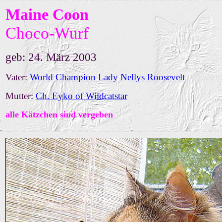
Maine Coon
Choco
-Wurf
geb: 24
. März
2003
Vater:
World C
hampion Lady Nellys Roosevelt
Mutter:
Ch. Eyko of Wildcatstar
alle Kätzchen sind vergeben