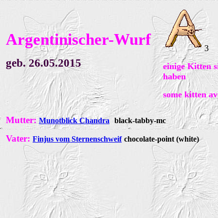
Argentinischer-Wurf
3
geb. 26.05.2015
einige Kitten 
haben
some kitten av
Mutter:
Munotblick Chandra
black-tabby-mc
Vater:
Finjus vom Sternenschweif
chocolate-point (white)