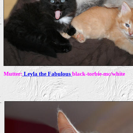
Mutter:
Leyla the Fabulous
black-torbie-mc/white