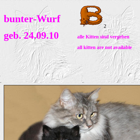
bunter-Wurf
2
geb. 24.09.10
alle Kitten sind vergeben
all kitten are not available