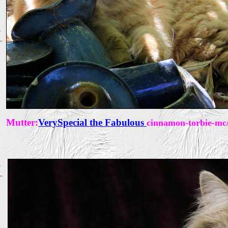
Mutter:
VerySpecial the Fabulous
cinnamon-torbie-mc