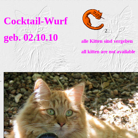
Cocktail-Wurf
2
geb. 02.10.10
alle
Kitten sind vergeben
all
kitten are not available