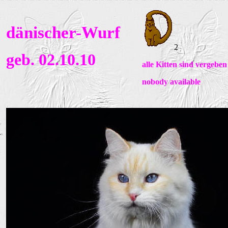
dänischer-Wurf
2
geb. 02.10.10
alle Kitten sind vergeben
nobody
available