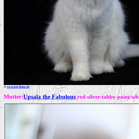
©
www.kio-fotos.de
Mutter:
Upsala the Fabulous
red
-silver-tabby-point/wh