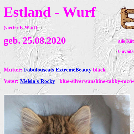
Estland - Wurf
(
vierter E-Wurf)
geb. 25.08.2020
alle Kä
0
availa
Mutter:
Fabulouscats ExtremeBeauty
bl
ack
Vater:
Melsia's Rocky
blue-silver/sunshine-tabby-mc/w