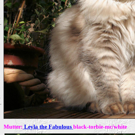
Mutter:
Leyla the Fabulous
black-torbie-mc/white