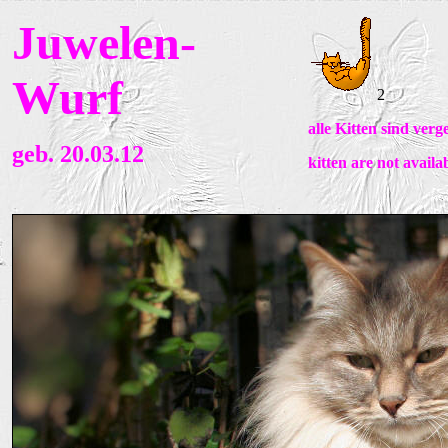
Juwelen-
Wurf
2
alle Kitten sind ver
geb. 20.03.12
kitten are not availa