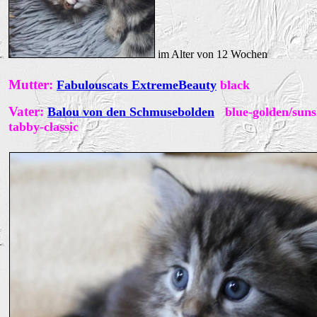
im Alter von 12 Wochen
Mutter:
Fabulouscats ExtremeBeauty
bl
ack
Vater:
Balou von den Schmusebolden
blue-golden/suns
tabby-classic