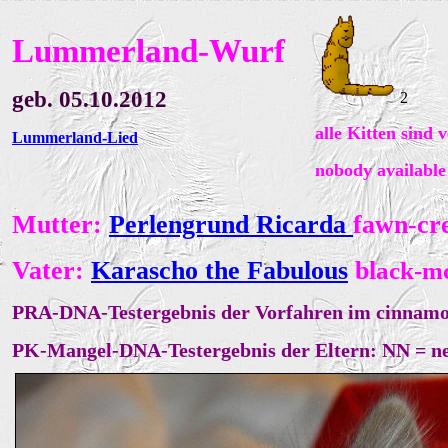
Lummerland-Wurf
geb. 05.10.2012
2
alle Kitten sind 
Lummerland-Lied
no
body available
Mutter:
Perlengrund Ricarda
fawn-cr
Vater:
Karascho the Fabulous
bl
ack-m
PRA
-DNA-Testergebnis der Vorfahren im cinnamo
PK-Mangel
-DNA-Testergebnis der Eltern: NN = ne