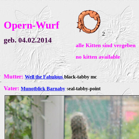
Opern-Wurf
2
geb. 04.02.2014
alle Kitten sind vergeben
no kitten
available
Mutter:
Well
the Fabulous
black-tabby mc
Vater:
Munotblick Barnaby
s
eal-tabby-point