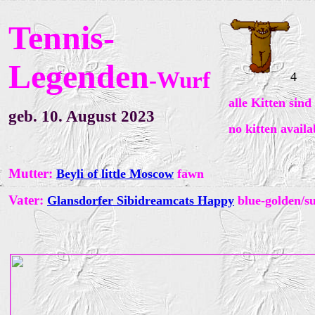
Tennis-
Legenden
-Wurf
4
alle Kitten sin
geb. 10. August 2023
no kitten availa
Mutter:
Beyli of little Moscow
fawn
Vater:
Glansdorfer Sibidreamcats Happy
blue-golden/su