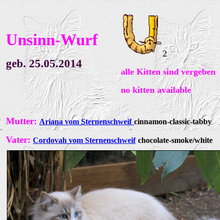
Unsinn-Wurf
2
geb. 25.05.2014
alle Kitten sind vergeben
no kitten
available
Mutter:
Ariana vom Sternenschweif
cinnamon-classic-tabby
Vater:
Cordovah vom Sternenschweif
chocolate-smoke/white