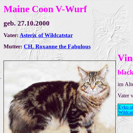
Maine Coon
V-Wurf
geb. 27.10.2000
Vater:
Asterix of Wildcatstar
Mutter:
CH. Roxanne the Fabulous
Vin
black
im Alt
Vater
Eyko o
Wildcat