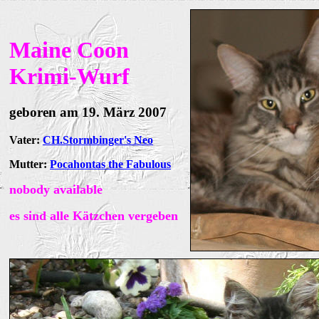
Maine Coon
Krimi-Wurf
geboren am 19. März 2007
Vater:
CH.Stormbinger's Neo
Mutter:
Pocahontas the Fabulous
nobody available
es sind alle Kätzchen vergeben