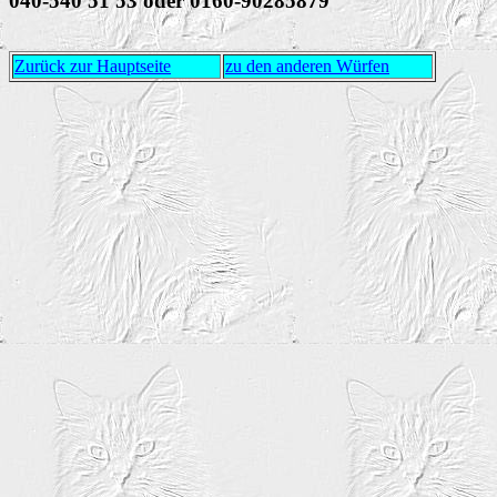
040-540 51 53 oder 0160-90285879
Zurück zur Hauptseite
zu den anderen Würfen