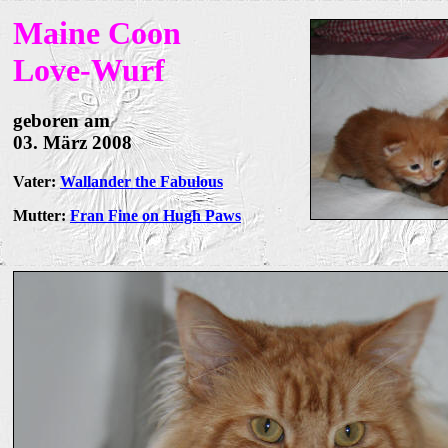
Maine Coon
Love-Wurf
geboren am
03. März 2008
Vater:
Wallander the Fabulous
Mutter:
Fran Fine on Hugh Paws