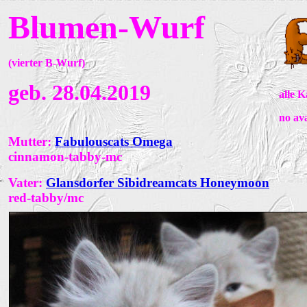
Blumen-Wurf
(
vierter B-Wurf)
geb. 28.04.2019
alle 
no ava
Mutter:
Fabulouscats Omega
cinnamon-tabby-mc
Vater:
Glansdorfer Sibidreamcats Honeymoon
red-tabby/mc