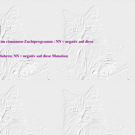
 im cinnamon-Zuchtprogramm : NN = negativ auf diese
fahren: NN = negativ auf diese Mutation