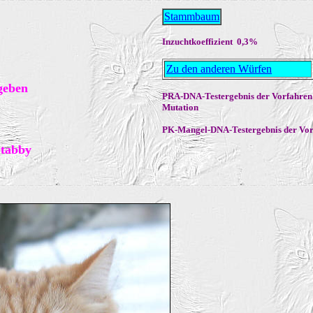
Stammbaum
Inzuchtkoeffizient 0,3%
Zu den anderen Würfen
rgeben
PRA
-DNA-Testergebnis der Vorfahren
Mutation
PK-Mangel
-DNA-Testergebnis der Vor
-tabby