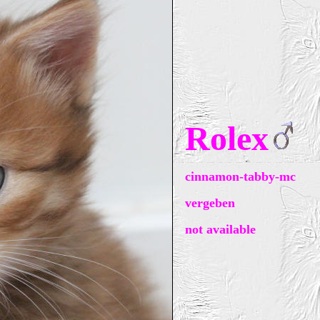
Rolex
cinnamon-tabby-mc
vergeben
not available