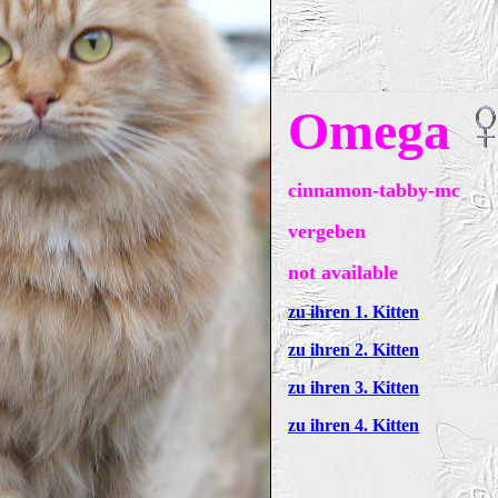
Omega
cinnamon-tabby-mc
vergeben
not available
zu ihren 1. Kitten
zu ihren 2. Kitten
zu ihren 3. Kitten
zu ihren 4. Kitten