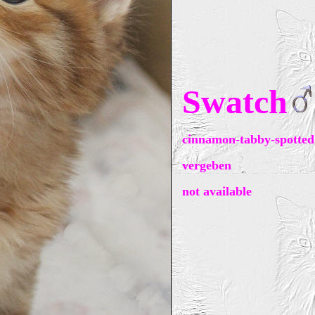
Swatch
cinnamon-tabby-spotted
vergeben
not available