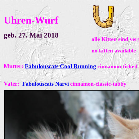
Uhren-Wurf
3
geb. 27. Mai 2018
alle Kitten sind ve
no
kitten available
Mutter:
Fabulouscats Cool Running
cinnamon
-ticked
Vater:
Fabulouscats Narvi
cinnamon-classic-tabby