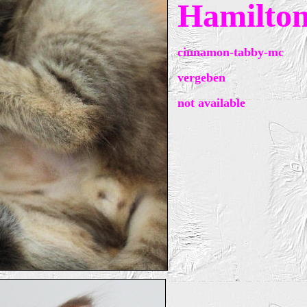
Hamilto
cinnamon-tabby-mc
vergeben
not available