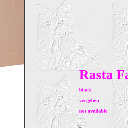
Rasta F
black
vergeben
not available