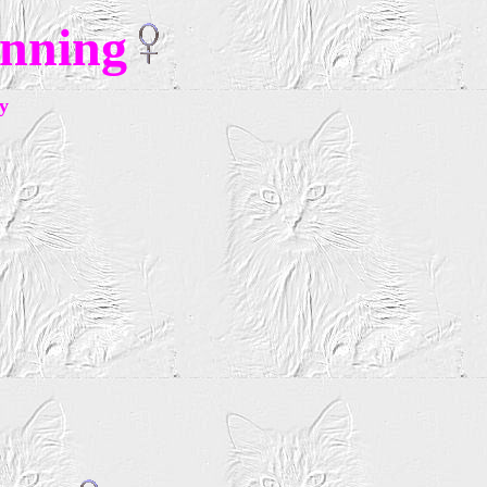
nning
y