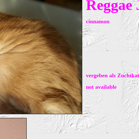
Reggae 
cinnamon
vergeben als Zuchtka
not available