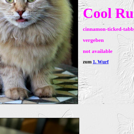
Cool Ru
cinnamon-ticked-tabb
vergeben
not available
zum
1. Wurf