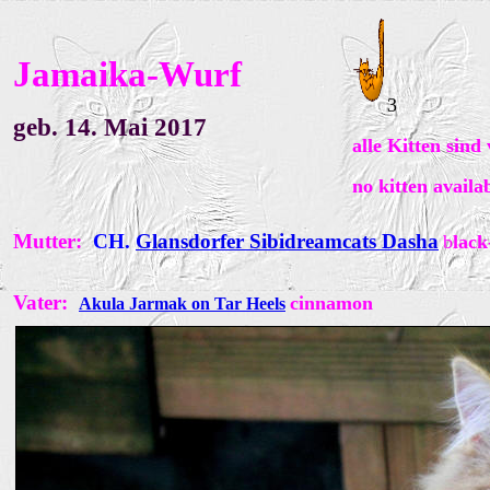
Jamaika-Wurf
3
geb. 14. Mai 2017
alle Kitten sind
no kitten availa
Mutter:
CH.
Glansdorfer Sibidreamcats Dasha
b
lack
Vater:
cinnamon
Akula Jarmak on Tar Heels