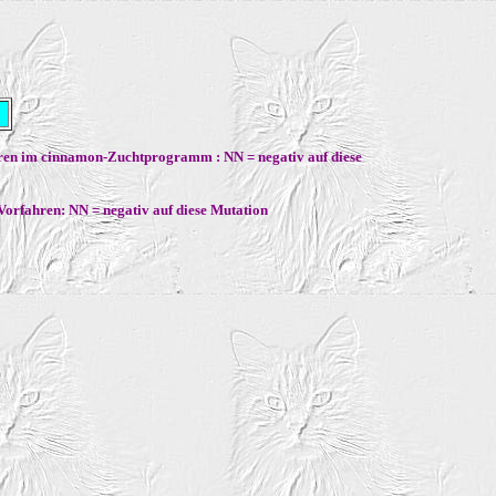
ren im cinnamon-Zuchtprogramm : NN = negativ auf diese
Vorfahren: NN = negativ auf diese Mutation