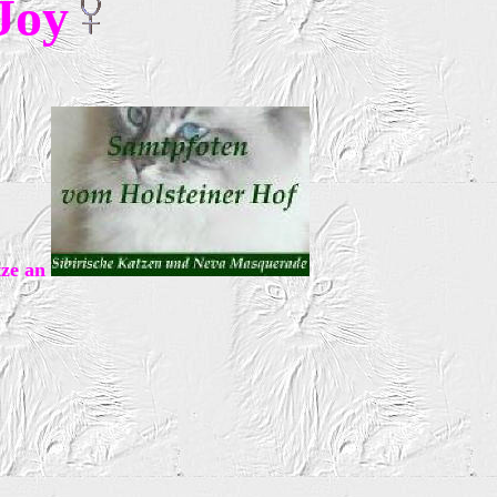
Joy
tze an