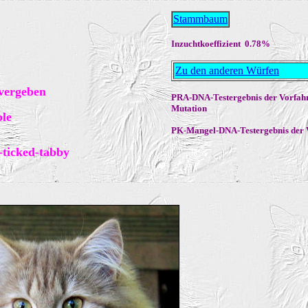
Stammbaum
Inzuchtkoeffizient 0.78%
Zu den anderen Würfen
 vergeben
PRA
-DNA-Testergebnis der Vorfah
Mutation
ble
PK-Mangel
-DNA-Testergebnis der 
-ticked-tabby