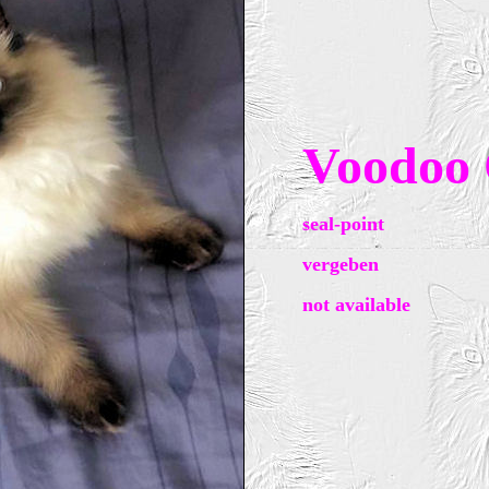
Voodoo
seal-point
vergeben
not available