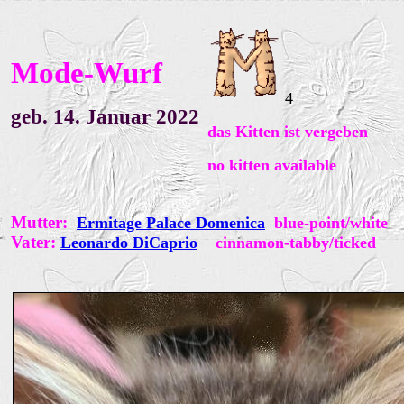
Mode-Wurf
4
geb. 14. Januar 2022
das Kitten ist vergeben
no
kitten available
Mutter:
Ermitage Palace Domenica
blue-point/white
Vater:
Leonardo DiCaprio
cinnamon-tabby/ticked