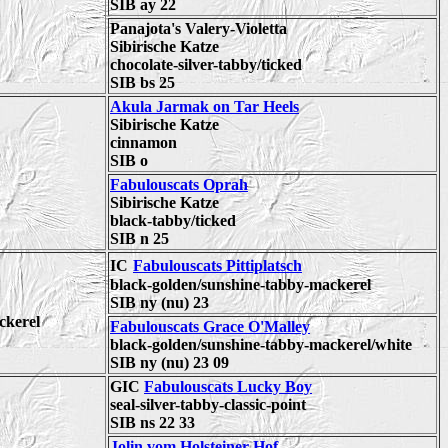
SIB ay 22
Panajota's Valery-Violetta
Sibirische Katze
chocolate-silver-tabby/ticked
SIB bs 25
Akula Jarmak on Tar Heels
Sibirische Katze
cinnamon
SIB o
Fabulouscats Oprah
Sibirische Katze
black-tabby
/ticked
SIB n 25
IC
Fabulouscats Pittiplatsch
black-golden/sunshine-tabby-mackerel
SIB ny (nu) 23
ckerel
Fabulouscats Grace O'Malley
black-golden/sunshine-tabby-mackerel/white
SIB ny (nu) 23 09
GIC
Fabulouscats Lucky Boy
seal-silver-tabby-classic-point
SIB ns 22 33
Jolin vom Holsteiner Hof