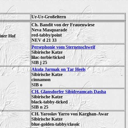
Ur-Ur-Großeltern
Ch. Bandit von der Frauenwiese
Neva Masquarade
red-tabby/point
iner Hof
NEV d 21 33
Persephonie vom Sternenschweif
Sibirische Katze
lilac-torbie/ticked
SIB j 25
Akula Jarmak on Tar Heels
Sibirische Katze
cinnamon
SIB o
CH. Glansdorfer Sibidreamcats Dasha
Sibirische Katze
black-tabby-tic
ked
SIB n 25
CH. Yaroslav Yarro von Karghan-Awar
Sibirische Katze
blue-golden-tabby/classic