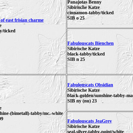
Panajotas Benny
Sibirische Katze
cinnamon-tabby/ticked
SIB o 25
f east frisian charme
e
/ticked
Fabulouscats Bienchen
Sibirische Katze
black-tabby/ticked
SIB n 25
Fabulouscats Obsidian
Sibirische Katze
black-golden/sunshine-tabby-ma
SIB ny (nu) 23
e
shine-(bimetall)-tabby/mc.-white
09
Fabulouscats JeaGrey
Sibirische Katze
seal-silver-tabby-point/white