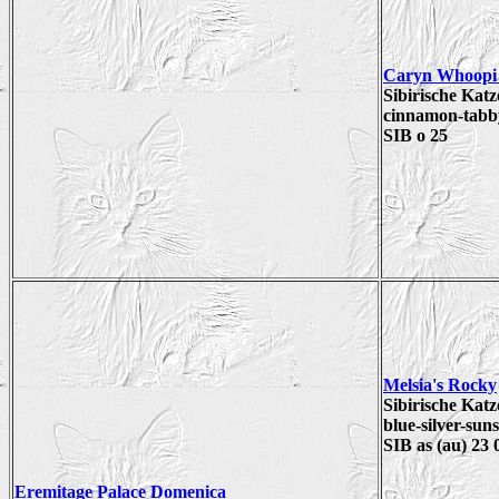
Caryn Whoopi o
Sibirische Katz
cinnamon-tabby
SIB o 25
Melsia's Rocky
Sibirische Katz
blue-silver-sun
SIB as (au) 23 
Eremitage Palace Domenica