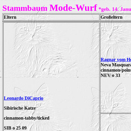
Mode-Wurf
Stammbaum
*geb. 14. Jan
Eltern
Großeltern
Ragnar vom Ho
Neva Masquar
cinnamon-poin
NEV o 33
Leonardo DiCaprio
Sibirische Katze
cinnamon
-tabby/ticked
SIB o
25 09