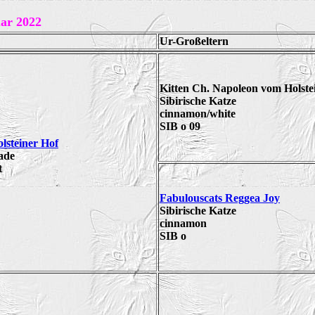
uar 2022
Ur-Großeltern
Kitten Ch. Napoleon vom Holste
Sibirische Katze
cinnamon/white
SIB o 09
lsteiner Hof
ade
t
Fabulouscats Reggea Joy
Sibirische Katze
cinnamon
SIB o