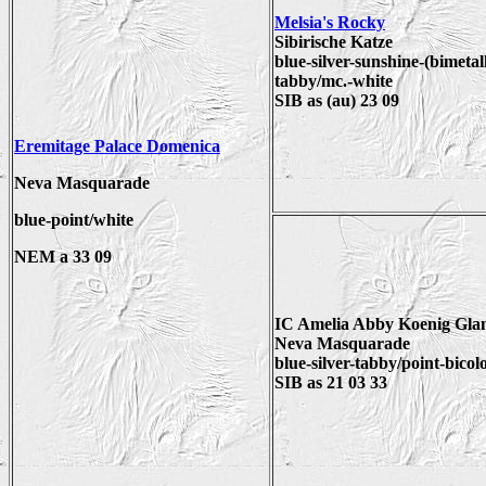
Melsia's Rocky
Sibirische Katze
blue-silver-sunshine-(bimetall
tabby/mc.-white
SIB as (au) 23 09
Eremitage Palace Domenica
Neva Masquarade
bl
ue-point/white
NEM
a 33 09
IC Amelia Abby Koenig Gla
Neva Masquarade
blue-silver-tabby/point-bicol
SIB as 21 03 33