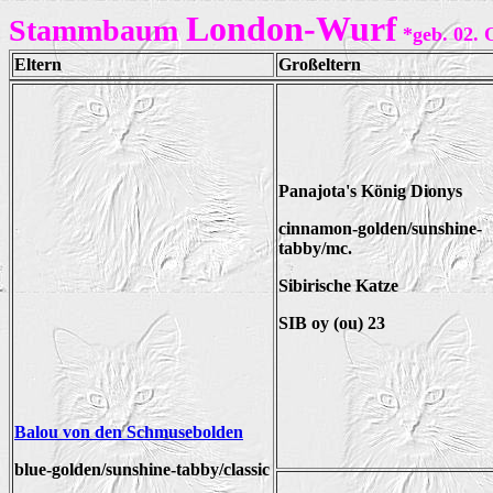
London-Wurf
Stammbaum
*geb. 02. 
Eltern
Großeltern
Panajota's König Dionys
cinnamon-golden/sunshine-
tabby/mc.
Sibirische Katze
SIB oy (ou) 23
Balou von den Schmusebolden
blue-golden/sunshine-tabby/classic